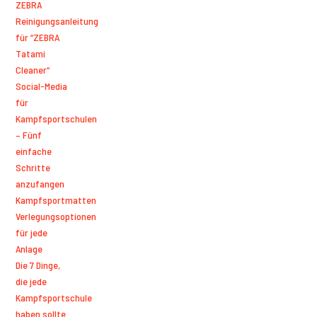
ZEBRA
Reinigungsanleitung
für “ZEBRA
Tatami
Cleaner“
Social-Media
für
Kampfsportschulen
– Fünf
einfache
Schritte
anzufangen
Kampfsportmatten
Verlegungsoptionen
für jede
Anlage
Die 7 Dinge,
die jede
Kampfsportschule
haben sollte