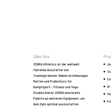
Über Uns
Pro
ZEBRA Athletics ist der weltweit
Ji
führende Ausstatter von
Tr
Trainingsräumen. Neben erstklassigen
Co
Matten und Prallschutz für
At
Kampfsport-, Fitness und Yoga-
Studios bietet ZEBRA eine breite
Yo
Palette an weiterem Equipment, um
Fi
dein Gym optimal auszustatten.