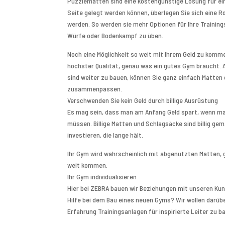
Puzzlematten sind eine kostengünstige Lösung für ein
Seite gelegt werden können, überlegen Sie sich eine 
werden. So werden sie mehr Optionen für Ihre Training
Würfe oder Bodenkampf zu üben.
Noch eine Möglichkeit so weit mit Ihrem Geld zu komme
höchster Qualität, genau was ein gutes Gym braucht. A
sind weiter zu bauen, können Sie ganz einfach Matten 
zusammenpassen.
Verschwenden Sie kein Geld durch billige Ausrüstung
Es mag sein, dass man am Anfang Geld spart, wenn man
müssen. Billige Matten und Schlagsäcke sind billig gem
investieren, die lange hält.
Ihr Gym wird wahrscheinlich mit abgenutzten Matten, 
weit kommen.
Ihr Gym individualisieren
Hier bei ZEBRA bauen wir Beziehungen mit unseren Kun
Hilfe bei dem Bau eines neuen Gyms? Wir wollen darübe
Erfahrung Trainingsanlagen für inspirierte Leiter zu 