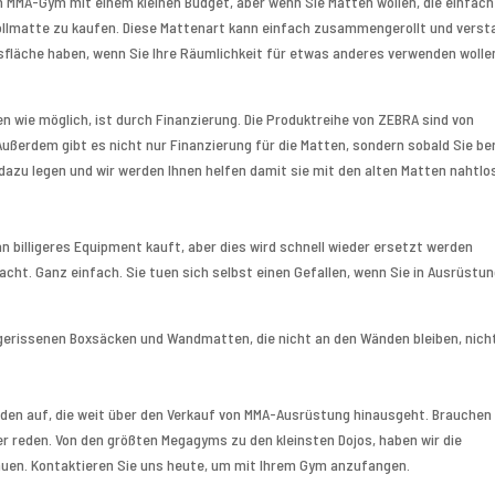
 MMA-Gym mit einem kleinen Budget, aber wenn Sie Matten wollen, die einfach
Rollmatte zu kaufen. Diese Mattenart kann einfach zusammengerollt und verst
sfläche haben, wenn Sie Ihre Räumlichkeit für etwas anderes verwenden wollen
n wie möglich, ist durch Finanzierung. Die Produktreihe von ZEBRA sind von
ußerdem gibt es nicht nur Finanzierung für die Matten, sondern sobald Sie be
dazu legen und wir werden Ihnen helfen damit sie mit den alten Matten nahtlo
 billigeres Equipment kauft, aber dies wird schnell wieder ersetzt werden
acht. Ganz einfach. Sie tuen sich selbst einen Gefallen, wenn Sie in Ausrüstu
gerissenen Boxsäcken und Wandmatten, die nicht an den Wänden bleiben, nich
den auf, die weit über den Verkauf von MMA-Ausrüstung hinausgeht. Brauchen
r reden. Von den größten Megagyms zu den kleinsten Dojos, haben wir die
bauen. Kontaktieren Sie uns heute, um mit Ihrem Gym anzufangen.