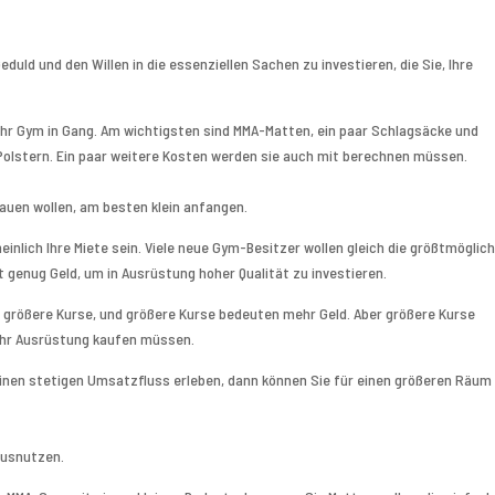
ld und den Willen in die essenziellen Sachen zu investieren, die Sie, Ihre
 Ihr Gym in Gang. Am wichtigsten sind MMA-Matten, ein paar Schlagsäcke und
lstern. Ein paar weitere Kosten werden sie auch mit berechnen müssen.
uen wollen, am besten klein anfangen.
inlich Ihre Miete sein. Viele neue Gym-Besitzer wollen gleich die größtmöglic
 genug Geld, um in Ausrüstung hoher Qualität zu investieren.
et größere Kurse, und größere Kurse bedeuten mehr Geld. Aber größere Kurse
ehr Ausrüstung kaufen müssen.
 einen stetigen Umsatzfluss erleben, dann können Sie für einen größeren Räum
ausnutzen.