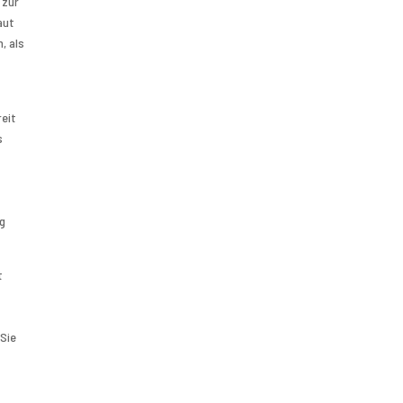
 zur
aut
, als
reit
s
ng
t
 Sie