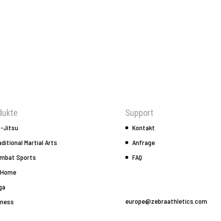
dukte
Support
u-Jitsu
Kontakt
aditional Martial Arts
Anfrage
mbat Sports
FAQ
 Home
ga
europe@zebraathletics.com
tness