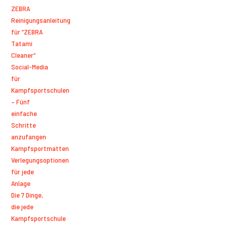
ZEBRA
Reinigungsanleitung
für “ZEBRA
Tatami
Cleaner“
Social-Media
für
Kampfsportschulen
– Fünf
einfache
Schritte
anzufangen
Kampfsportmatten
Verlegungsoptionen
für jede
Anlage
Die 7 Dinge,
die jede
Kampfsportschule