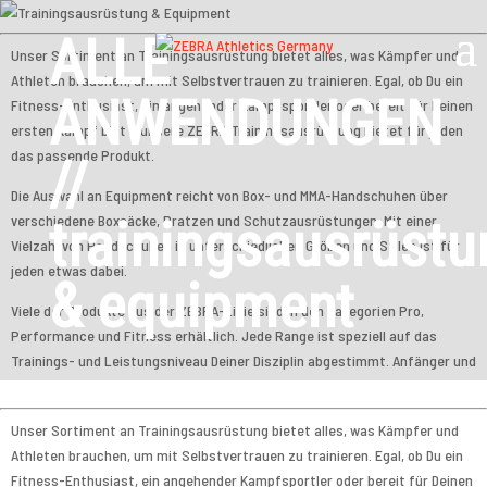
ALLE
Unser Sortiment an Trainingsausrüstung bietet alles, was Kämpfer und
Athleten brauchen, um mit Selbstvertrauen zu trainieren. Egal, ob Du ein
ANWENDUNGEN
Fitness-Enthusiast, ein angehender Kampfsportler oder bereit für Deinen
ersten Kampf bist – unsere ZEBRA Trainingsausrüstung bietet für jeden
das passende Produkt.
//
Die Auswahl an Equipment reicht von Box- und MMA-Handschuhen über
trainingsausrüstu
verschiedene Boxsäcke, Pratzen und Schutzausrüstungen. Mit einer
Vielzahl von Handschuhen in unterschiedlichen Größen und Stilen ist für
jeden etwas dabei.
& equipment
Viele der Produkte aus der ZEBRA-Linie sind in den Kategorien Pro,
Performance und Fitness erhältlich. Jede Range ist speziell auf das
Trainings- und Leistungsniveau Deiner Disziplin abgestimmt. Anfänger und
Einsteiger finden in unserer Fitness-Linie eine gute und erschwingliche
Lösung; Athleten auf mittlerem Niveau können sich mit den zusätzlichen
Unser Sortiment an Trainingsausrüstung bietet alles, was Kämpfer und
Funktionen unserer Performance-Linie verbessern, und Profi- und
Athleten brauchen, um mit Selbstvertrauen zu trainieren. Egal, ob Du ein
Amateurkämpfer sind mit unserer Pro-Linie für die Kampfnacht bestens
Fitness-Enthusiast, ein angehender Kampfsportler oder bereit für Deinen
gerüstet. Auf welchem Niveau Du auch trainierst, ZEBRA hilft Dir, mit