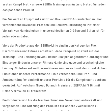
ersten Kampf bist – unsere ZEBRA Trainingsausrüstung bietet für jeden
Selbstvertrauen zu trainieren!
das passende Produkt.
Die Produkte sind für die hier beschriebene Anwendung entwickelt und
Die Auswahl an Equipment reicht von Box- und MMA-Handschuhen über
vorgesehen. Eine Nutzung des Produkts für andere Zwecke kann zu
verschiedene Boxsäcke, Pratzen und Schutzausrüstungen. Mit einer
Sicherheitsfragen führen. Sprich uns im Zweifel gerne an.
Vielzahl von Handschuhen in unterschiedlichen Größen und Stilen ist für
jeden etwas dabei.
Viele der Produkte aus der ZEBRA-Linie sind in den Kategorien Pro,
Performance und Fitness erhältlich. Jede Range ist speziell auf das
Trainings- und Leistungsniveau Deiner Disziplin abgestimmt. Anfänger und
Einsteiger finden in unserer Fitness-Linie eine gute und erschwingliche
Lösung; Athleten auf mittlerem Niveau können sich mit den zusätzlichen
Funktionen unserer Performance-Linie verbessern, und Profi- und
Amateurkämpfer sind mit unserer Pro-Linie für die Kampfnacht bestens
gerüstet. Auf welchem Niveau Du auch trainierst, ZEBRA hilft Dir, mit
Selbstvertrauen zu trainieren!
Die Produkte sind für die hier beschriebene Anwendung entwickelt und
vorgesehen. Eine Nutzung des Produkts für andere Zwecke kann zu