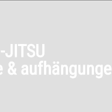
-JITSU
e & aufhängung