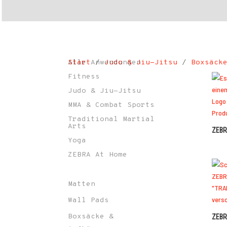
Start
Alle Anwendungen
/
Judo & Jiu-Jitsu
/
Boxsäck
Fitness
Judo & Jiu-Jitsu
MMA & Combat Sports
Traditional Martial
Arts
ZEBRA
Yoga
ZEBRA At Home
Matten
Wall Pads
Boxsäcke &
ZEBR