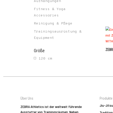
Aufhängungen
Fitness & Yoga
Accessories
Reinigung & Pflege
Trainingsausrüstung &
Equipment
ZEBR
Größe
120 cm
Über Uns
Produkte
Jiu-Jitsu
ZEBRA Athletics ist der weltweit führende
Ausstatter von Trainingsräumen. Neben
Tradition