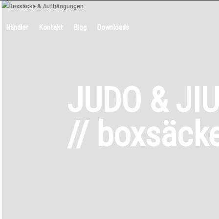
Händler
Kontakt
Blog
Downloads
JUDO & JIU
// boxsäck