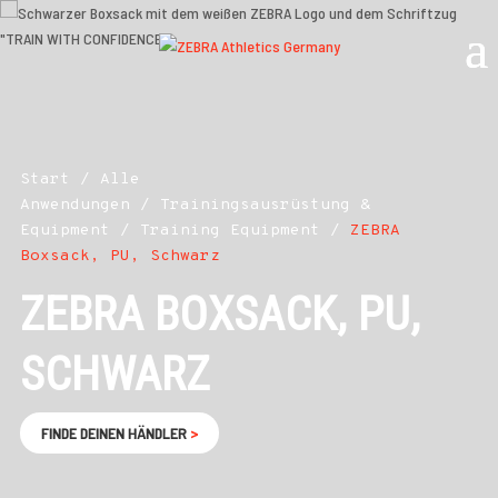
Start
/
Alle
Anwendungen
/
Trainingsausrüstung &
Equipment
/
Training Equipment
/
ZEBRA
Boxsack, PU, Schwarz
ZEBRA BOXSACK, PU,
SCHWARZ
FINDE DEINEN HÄNDLER
>