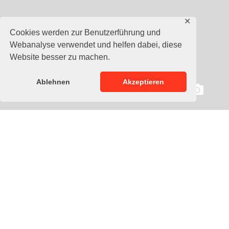
✕
Cookies werden zur Benutzerführung und
Webanalyse verwendet und helfen dabei, diese
Website besser zu machen.
Ablehnen
Akzeptieren
Beschreibung
Für die Füllung des Boxsack Zebra Pro werden Reste aus der
Textilindustrie aufbereitet und recycelt. Als optimales
Füllmaterial, werden die Stoffreste maschinell zerkleinert
und professionell in die Hülle aus Japanischen Cordlay
(Kunstleder) gepresst. Daraus entsteht ein Boxsack, der auch
extrem harte Schläge und Kicks aushält. Das spezielle