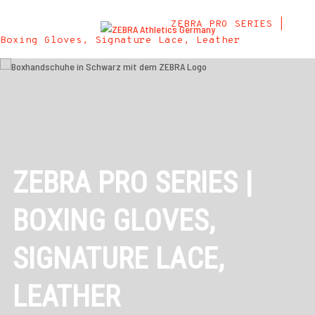
Start
/
Alle Anwendungen
/
Trainingsausrüstung &
Equipment
/
Handschützer
/
ZEBRA PRO SERIES |
Boxing Gloves, Signature Lace, Leather
ZEBRA PRO SERIES |
BOXING GLOVES,
SIGNATURE LACE,
LEATHER