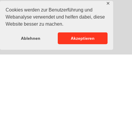
✕
Cookies werden zur Benutzerführung und
Webanalyse verwendet und helfen dabei, diese
Website besser zu machen.
Ablehnen
Akzeptieren
Beschreibung
Profi-Boxhandschuhe mit Schnürverschluss aus bestem
„Cowhide Leather“. Der vorgekrümmte, mehrlagige Latex-
Schaumstoff im „Easy Fist System“ benötigt minimalen